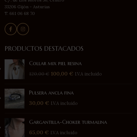
C/. de Los Moros 36, Centro
33206 Gijón - Asturias
T. 661 06 68 70
PRODUCTOS DESTACADOS
Collar mix piel resina
100,00
€
120,00
€
I.V.A incluido
Pulsera ancla fina
30,00
€
I.V.A incluido
Gargantilla-Choker turmalina
65,00
€
I.V.A incluido