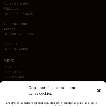
Lunes a viernes
Mañanas
De 10:00 a 13:30 h.
Lunes a viernes
Tardes
De 17:00 a 20:00 h.
Sábados
De 10:30 a 14:00 h.
MENÚ
Inicio
Productos
La Marca BRC
Blog
Contacto
Gestionar el consentimiento
de las cookies
LEGAL
Para ofrecer las mejores experiencias, utilizamos tecnologías como las cookies