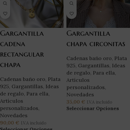
Gargantilla
Gargantilla
cadena
chapa circonitas
rectangular
Cadenas baño oro
,
Plata
chapa
925
,
Gargantillas
,
Ideas
de regalo
,
Para ella
,
Cadenas baño oro
,
Plata
Artículos
925
,
Gargantillas
,
Ideas
personalizados
,
de regalo
,
Para ella
,
Novedades
Artículos
35,00
€
I.V.A incluido
personalizados
,
Seleccionar Opciones
Novedades
90,00
€
I.V.A incluido
Seleccionar Opciones