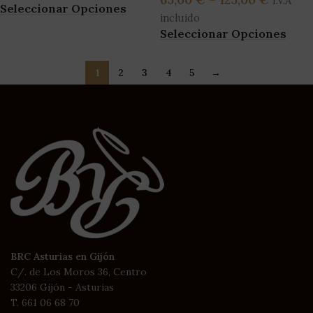
I.V.A
Seleccionar Opciones
incluido
Seleccionar Opciones
1
2
3
4
5
→
BRC Asturias en Gijón
C/. de Los Moros 36, Centro
33206 Gijón - Asturias
T. 661 06 68 70