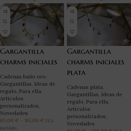
Gargantilla
Gargantilla
charms iniciales
charms iniciales
plata
Cadenas baño oro
,
Gargantillas
,
Ideas de
Cadenas plata
,
regalo
,
Para ella
,
Gargantillas
,
Ideas de
Artículos
regalo
,
Para ella
,
personalizados
,
Artículos
Novedades
personalizados
,
65,00
€
–
95,00
€
I.V.A
Novedades
incluido
65,00
€
–
125,00
€