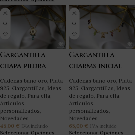
Gargantilla
Gargantilla
chapa piedra
charms inicial
Cadenas baño oro
,
Plata
Cadenas baño oro
,
Plata
925
,
Gargantillas
,
Ideas
925
,
Gargantillas
,
Ideas
de regalo
,
Para ella
,
de regalo
,
Para ella
,
Artículos
Artículos
personalizados
,
personalizados
,
Novedades
Novedades
45,00
€
65,00
€
I.V.A incluido
I.V.A incluido
Seleccionar Opciones
Seleccionar Opciones