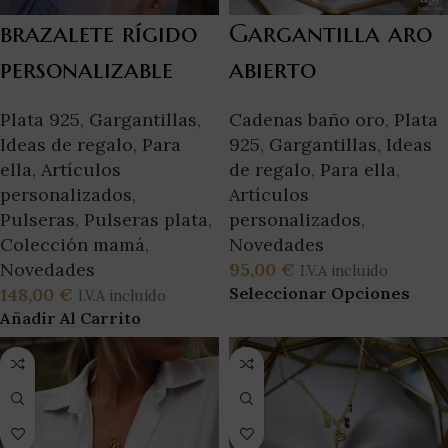
brazalete rígido
Gargantilla aro
personalizable
abierto
Plata 925
,
Gargantillas
,
Cadenas baño oro
,
Plata
Ideas de regalo
,
Para
925
,
Gargantillas
,
Ideas
ella
,
Artículos
de regalo
,
Para ella
,
personalizados
,
Artículos
Pulseras
,
Pulseras plata
,
personalizados
,
Colección mamá
,
Novedades
Novedades
95,00
€
I.V.A incluido
Seleccionar Opciones
148,00
€
I.V.A incluido
Añadir Al Carrito