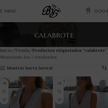
0
MENÚ
0,00
calabrote
Inicio
Tienda
Productos etiquetados “calabrote”
Mostrando los 7 resultados
Mostrar barra lateral
AGOT
-29%
ADO