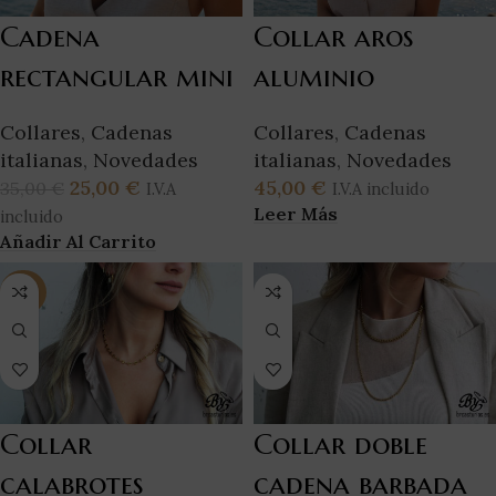
Cadena
Collar aros
rectangular mini
aluminio
Collares
,
Cadenas
Collares
,
Cadenas
italianas
,
Novedades
italianas
,
Novedades
25,00
€
45,00
€
35,00
€
I.V.A
I.V.A incluido
Leer Más
incluido
Añadir Al Carrito
-29%
Collar
Collar doble
calabrotes
cadena barbada