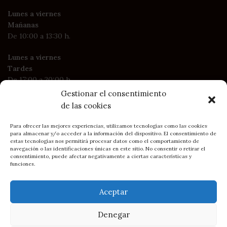
Lunes a viernes
Mañanas
De 10:00 a 13:30 h.
Lunes a viernes
Tardes
De 17:00 a 20:00 h.
Gestionar el consentimiento
Sábados
de las cookies
De 10:30 a 14:00 h.
Para ofrecer las mejores experiencias, utilizamos tecnologías como las cookies
para almacenar y/o acceder a la información del dispositivo. El consentimiento de
MENÚ
estas tecnologías nos permitirá procesar datos como el comportamiento de
Inicio
navegación o las identificaciones únicas en este sitio. No consentir o retirar el
consentimiento, puede afectar negativamente a ciertas características y
Productos
funciones.
La Marca BRC
Blog
Aceptar
Contacto
Denegar
LEGAL