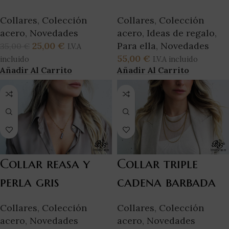
Collares
,
Colección
Collares
,
Colección
acero
,
Novedades
acero
,
Ideas de regalo
,
25,00
€
Para ella
,
Novedades
35,00
€
I.V.A
55,00
€
incluido
I.V.A incluido
Añadir Al Carrito
Añadir Al Carrito
Collar reasa y
Collar triple
perla gris
cadena barbada
Collares
,
Colección
Collares
,
Colección
acero
,
Novedades
acero
,
Novedades