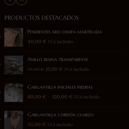
PRODUCTOS DESTACADOS
Pendientes aro chapa martelada
40,00
€
I.V.A incluido
Anillo resina transparente
12,00
€
25,00
€
I.V.A incluido
Gargantilla iniciales piedras
60,00
€
–
120,00
€
I.V.A incluido
Gargantilla cordón cuarzo
55,00
€
I.V.A incluido