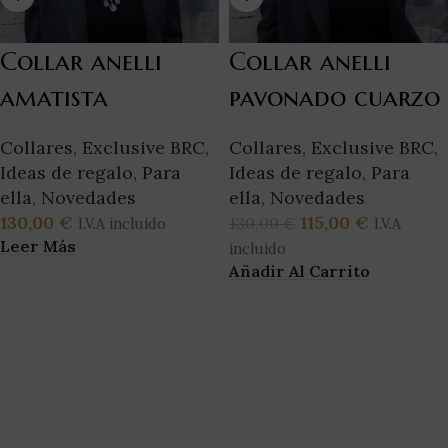
Collar anelli
Collar anelli
amatista
pavonado cuarzo
Collares
,
Exclusive BRC
,
Collares
,
Exclusive BRC
,
Ideas de regalo
,
Para
Ideas de regalo
,
Para
ella
,
Novedades
ella
,
Novedades
130,00
€
115,00
€
130,00
€
I.V.A incluido
I.V.A
Leer Más
incluido
Añadir Al Carrito