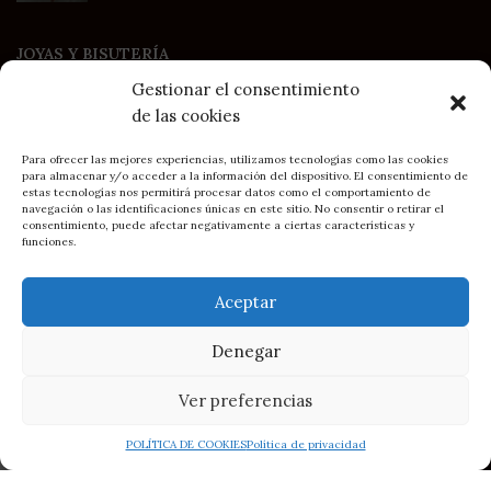
JOYAS Y BISUTERÍA
Comprar cadenas y gargantillas de plata 925
Gestionar el consentimiento
COLLARES únicos
de las cookies
PULSERAS
ANILLOS de diseño
Para ofrecer las mejores experiencias, utilizamos tecnologías como las cookies
Comprar PENDIENTES
para almacenar y/o acceder a la información del dispositivo. El consentimiento de
estas tecnologías nos permitirá procesar datos como el comportamiento de
PIERCINGS
navegación o las identificaciones únicas en este sitio. No consentir o retirar el
Comprar EARCUFF
consentimiento, puede afectar negativamente a ciertas características y
BOLSOS Fiesta
funciones.
Especial NOVIAS BRC
Colección MAMÁ
Aceptar
Personalizados
IDEAS REGALO
Denegar
Especial HOMBRE
Ver preferencias
HORARIO
0
POLÍTICA DE COOKIES
Política de privacidad
Tienda
Lista de Deseos
Filtros
Carrito
My account
Lunes a viernes
Mañanas