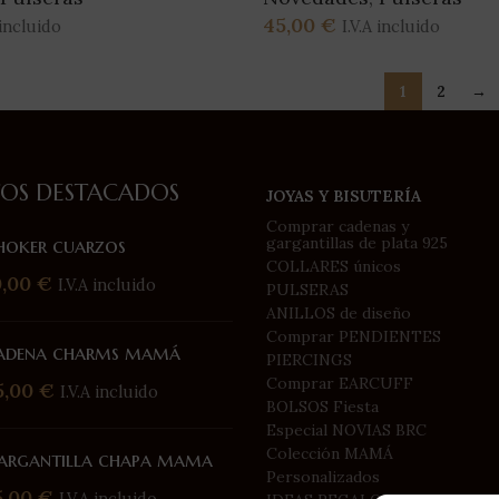
45,00
€
 incluido
I.V.A incluido
Leer Más
1
2
→
OS DESTACADOS
JOYAS Y BISUTERÍA
Comprar cadenas y
hoker cuarzos
gargantillas de plata 925
COLLARES únicos
0,00
€
I.V.A incluido
PULSERAS
ANILLOS de diseño
Comprar PENDIENTES
adena charms mamá
PIERCINGS
Comprar EARCUFF
5,00
€
I.V.A incluido
BOLSOS Fiesta
Especial NOVIAS BRC
Colección MAMÁ
argantilla chapa mama
Personalizados
5,00
€