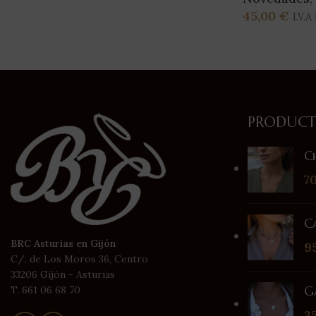
45,00
€
I.V.A
Leer Más
PRODUCT
C
7
C
BRC Asturias en Gijón
9
C/. de Los Moros 36, Centro
33206 Gijón - Asturias
G
T. 661 06 68 70
3