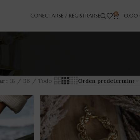
0
CONECTARSE / REGISTRARSE
0,00
ar
18
36
Todo