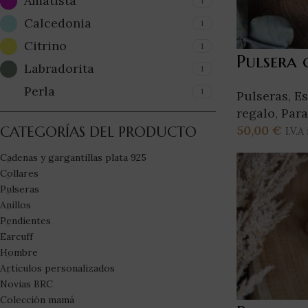
Amatista
1
Calcedonia
1
Citrino
1
Pulsera 
Labradorita
1
Perla
1
Pulseras
,
Es
regalo
,
Para
50,00
€
CATEGORÍAS DEL PRODUCTO
I.V.A
Seleccionar
Cadenas y gargantillas plata 925
Collares
Pulseras
Anillos
Pendientes
Earcuff
Hombre
Artículos personalizados
Novias BRC
Colección mamá