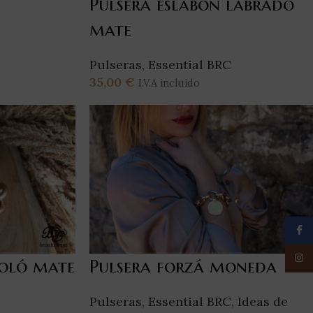
Pulsera eslabón labrado
mate
Pulseras
,
Essential BRC
35,00
€
I.V.A incluido
Añadir Al Carrito
Face
Insta
roló mate
Pulsera forzá moneda
Pulseras
,
Essential BRC
,
Ideas de