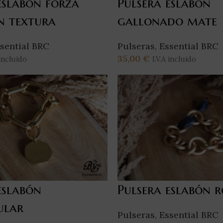
eslabón forzá
Pulsera eslabón
n textura
gallonado mate
sential BRC
Pulseras
,
Essential BRC
35,00
€
 incluido
I.V.A incluido
rrito
Añadir Al Carrito
eslabón
Pulsera eslabón 
ular
Pulseras
,
Essential BRC