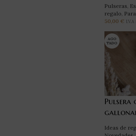
Pulseras
,
Es
regalo
,
Para
50,00
€
I.V.A
Añadir Al Ca
AGO
TADO
Pulsera 
gallona
Ideas de re
Novedades
,