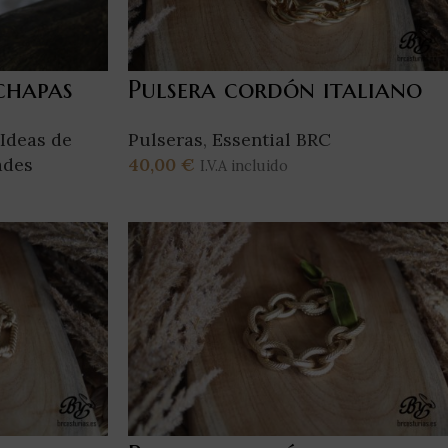
chapas
Pulsera cordón italiano
Ideas de
Pulseras
,
Essential BRC
ades
40,00
€
I.V.A incluido
Añadir Al Carrito