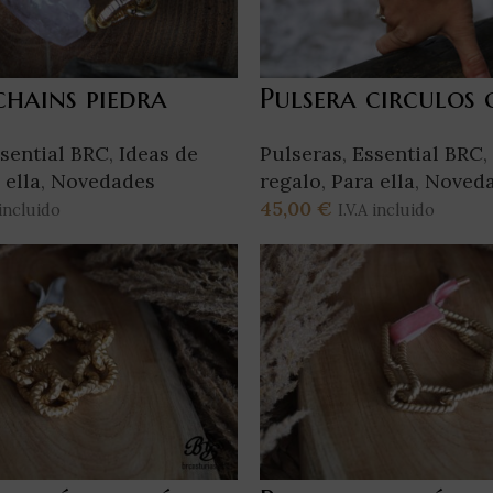
chains piedra
Pulsera circulos 
sential BRC
,
Ideas de
Pulseras
,
Essential BRC
,
 ella
,
Novedades
regalo
,
Para ella
,
Noved
45,00
€
 incluido
I.V.A incluido
 Opciones
Añadir Al Carrito