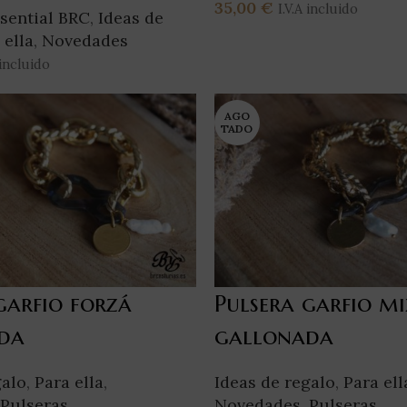
35,00
€
I.V.A incluido
sential BRC
,
Ideas de
Añadir Al Carrito
 ella
,
Novedades
 incluido
rrito
AGO
TADO
garfio forzá
Pulsera garfio mi
da
gallonada
galo
,
Para ella
,
Ideas de regalo
,
Para ell
Pulseras
Novedades
,
Pulseras