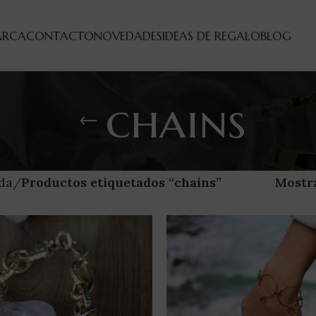
ARCA
CONTACTO
NOVEDADES
IDEAS DE REGALO
BLOG
chains
da
Productos etiquetados “chains”
Mostr