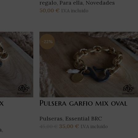
regalo
,
Para ella
,
Novedades
50,00
€
I.V.A incluido
Añadir Al Carrito
-22%
x
Pulsera garfio mix oval
Pulseras
,
Essential BRC
35,00
€
45,00
€
I.V.A incluido
a
,
Añadir Al Carrito