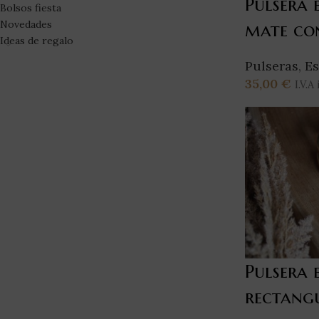
Pulsera 
Bolsos fiesta
Novedades
mate co
Ideas de regalo
Pulseras
,
Es
35,00
€
I.V.A
Añadir Al Ca
Pulsera 
rectang