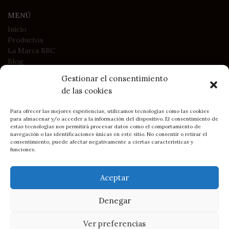
MENÚ
Inicio
Productos
La Marca BRC
Blog
Contacto
Gestionar el consentimiento
de las cookies
LEGAL
Para ofrecer las mejores experiencias, utilizamos tecnologías como las cookies
Política de Privacidad
para almacenar y/o acceder a la información del dispositivo. El consentimiento de
Política de Cookies
estas tecnologías nos permitirá procesar datos como el comportamiento de
navegación o las identificaciones únicas en este sitio. No consentir o retirar el
Condiciones generales de contratación y compra
consentimiento, puede afectar negativamente a ciertas características y
funciones.
2023
BRC Asturias - Belén Rodríguez Campo
• Sitio creado por
Aceptar
DIMAGEN
Soluciones Web y e-commerce
Pulsera
Denegar
eslabón
35,00
€
Cómo llegar: BRC en Gijón
forzá
4
I.V.A
disponibles
mate
Ver preferencias
incluido