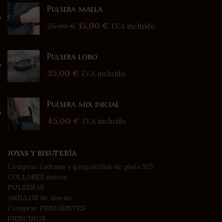
Pulsera malla
15,00
€
25,00
€
I.V.A incluido
Pulsera lobo
35,00
€
I.V.A incluido
Pulsera mix inicial
45,00
€
I.V.A incluido
JOYAS Y BISUTERÍA
Comprar cadenas y gargantillas de plata 925
COLLARES únicos
PULSERAS
ANILLOS de diseño
Comprar PENDIENTES
PIERCINGS