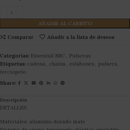
AÑADIR AL CARRITO
Comparar
Añadir a la lista de deseos
Categorías:
Essential BRC
,
Pulseras
Etiquetas:
cadena
,
chains
,
eslabones
,
pulsera
,
terciopelo
Share:
Descripción
DETALLES:
Materiales: aluminio dorado mate
Sistema de cierre: terciopelo elástico ajustable