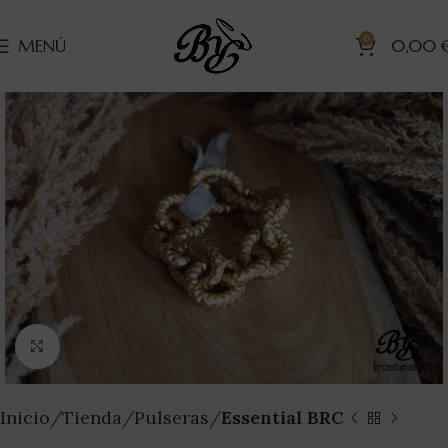
0
MENÚ
0,00
Clic para ampliar
Inicio
Tienda
Pulseras
Essential BRC