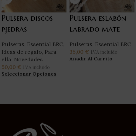
Pulsera discos
Pulsera eslabón
piedras
labrado mate
Pulseras
,
Essential BRC
,
Pulseras
,
Essential BRC
Ideas de regalo
,
Para
35,00
€
I.V.A incluido
Añadir Al Carrito
ella
,
Novedades
50,00
€
I.V.A incluido
Seleccionar Opciones