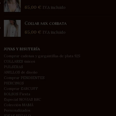
65,00
€
I.V.A incluido
Collar mix corbata
65,00
€
I.V.A incluido
JOYAS Y BISUTERÍA
Comprar cadenas y gargantillas de plata 925
COLLARES únicos
PULSERAS
ANILLOS de diseño
Comprar PENDIENTES
PIERCINGS
Comprar EARCUFF
BOLSOS Fiesta
Especial NOVIAS BRC
Colección MAMÁ
Personalizados
IDEAS REGALO