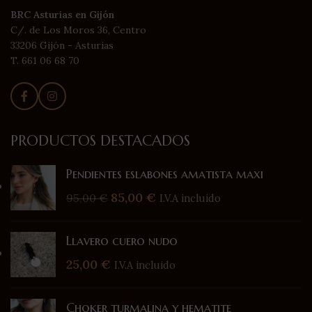
BRC Asturias en Gijón
C/. de Los Moros 36, Centro
33206 Gijón - Asturias
T. 661 06 68 70
PRODUCTOS DESTACADOS
Pendientes eslabones amatista maxi
85,00
€
95,00
€
I.V.A incluido
Llavero cuero nudo
25,00
€
I.V.A incluido
Choker turmalina y hematite