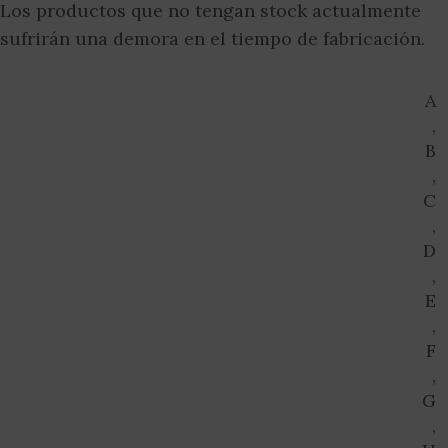
Los productos que no tengan stock actualmente
sufrirán una demora en el tiempo de fabricación.
A
,
B
,
C
,
D
,
E
,
F
,
G
,