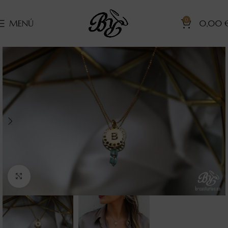
0
MENÚ
0,00
Clic para ampliar