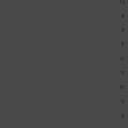
Q
,
R
,
S
,
T
,
U
,
V
,
W
,
Y
,
Z
,