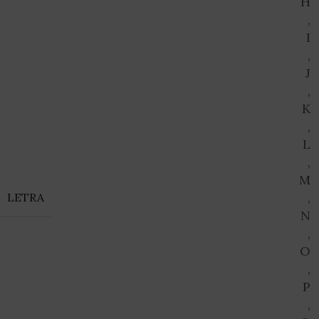
H
,
I
,
J
,
K
,
L
,
M
,
LETRA
N
,
O
,
P
,