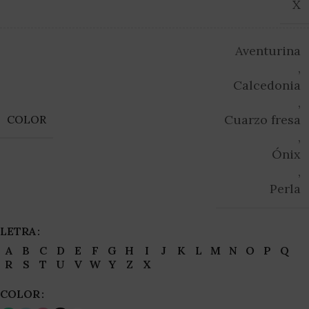
X
Aventurina
,
Calcedonia
,
Cuarzo fresa
COLOR
,
Ónix
,
Perla
LETRA
A
B
C
D
E
F
G
H
I
J
K
L
M
N
O
P
Q
R
S
T
U
V
W
Y
Z
X
COLOR