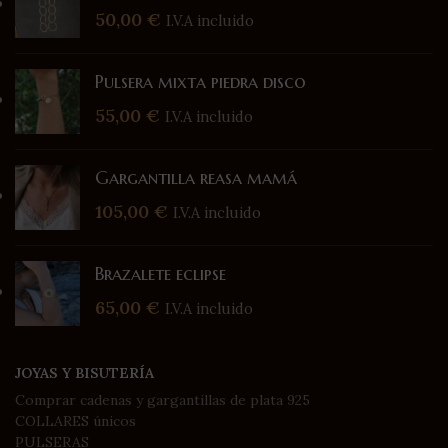
50,00
€
I.V.A incluido
Pulsera mixta piedra disco
55,00
€
I.V.A incluido
Gargantilla reasa mamá
105,00
€
I.V.A incluido
Brazalete eclipse
65,00
€
I.V.A incluido
JOYAS Y BISUTERÍA
Comprar cadenas y gargantillas de plata 925
COLLARES únicos
PULSERAS