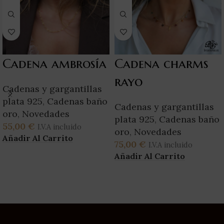
Cadena ambrosía
Cadena charms
rayo
Cadenas y gargantillas
plata 925
,
Cadenas baño
Cadenas y gargantillas
oro
,
Novedades
plata 925
,
Cadenas baño
55,00
€
I.V.A incluido
oro
,
Novedades
Añadir Al Carrito
75,00
€
I.V.A incluido
Añadir Al Carrito