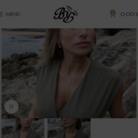
0
MENÚ
0,00
Clic para ampliar