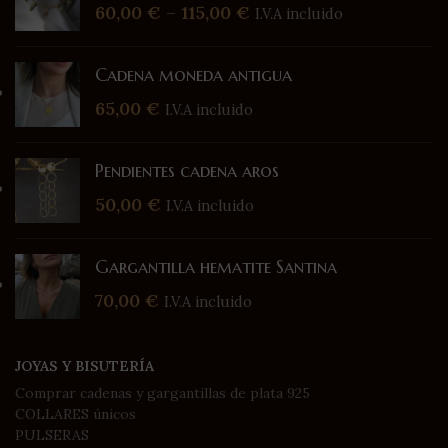
60,00
€
–
115,00
€
I.V.A incluido
Cadena moneda antigua
65,00
€
I.V.A incluido
Pendientes cadena aros
50,00
€
I.V.A incluido
Gargantilla hematite Santina
70,00
€
I.V.A incluido
JOYAS Y BISUTERÍA
Comprar cadenas y gargantillas de plata 925
COLLARES únicos
PULSERAS