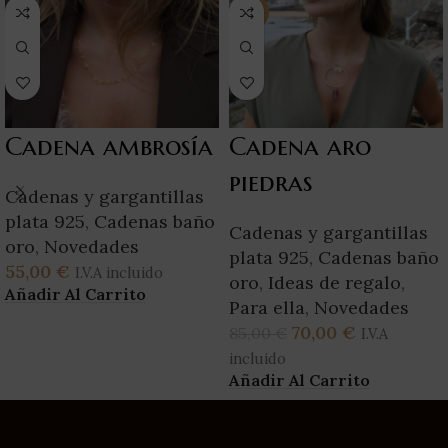
-18%
Cadena ambrosía
Cadena aro
piedras
Cadenas y gargantillas
plata 925
,
Cadenas baño
Cadenas y gargantillas
oro
,
Novedades
plata 925
,
Cadenas baño
55,00
€
I.V.A incluido
oro
,
Ideas de regalo
,
Añadir Al Carrito
Para ella
,
Novedades
70,00
€
85,00
€
I.V.A
incluido
Añadir Al Carrito