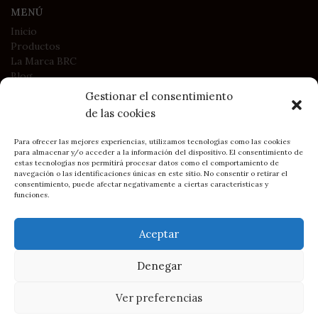
MENÚ
Inicio
Productos
La Marca BRC
Blog
Contacto
Gestionar el consentimiento
de las cookies
LEGAL
Para ofrecer las mejores experiencias, utilizamos tecnologías como las cookies
Política de Privacidad
para almacenar y/o acceder a la información del dispositivo. El consentimiento de
estas tecnologías nos permitirá procesar datos como el comportamiento de
Política de Cookies
navegación o las identificaciones únicas en este sitio. No consentir o retirar el
Condiciones generales de contratación y compra
consentimiento, puede afectar negativamente a ciertas características y
funciones.
2023
BRC Asturias - Belén Rodríguez Campo
Aceptar
• Sitio creado por
DIMAGEN
Soluciones Web y e-commerce
Denegar
60,00
€
Cadena
Cómo llegar: BRC en Gijón
5
discos de
I.V.A
disponibles
Ver preferencias
turmalina
incluido
0