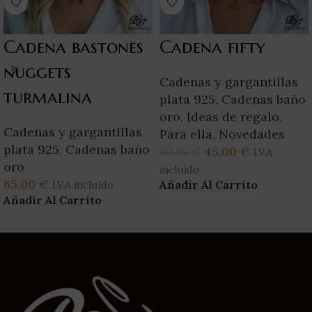
Cadena bastones
Cadena fifty
nuggets
Cadenas y gargantillas
turmalina
plata 925
,
Cadenas baño
oro
,
Ideas de regalo
,
Cadenas y gargantillas
Para ella
,
Novedades
plata 925
,
Cadenas baño
45,00
€
60,00
€
I.V.A
oro
incluido
65,00
€
Añadir Al Carrito
I.V.A incluido
Añadir Al Carrito