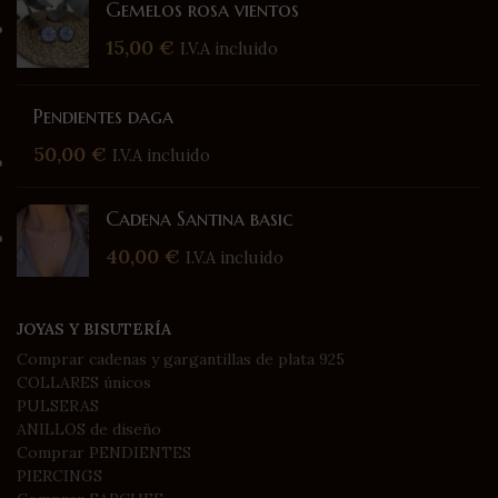
Gemelos rosa vientos
15,00
€
I.V.A incluido
Pendientes daga
50,00
€
I.V.A incluido
Cadena Santina basic
40,00
€
I.V.A incluido
JOYAS Y BISUTERÍA
Comprar cadenas y gargantillas de plata 925
COLLARES únicos
PULSERAS
ANILLOS de diseño
Comprar PENDIENTES
PIERCINGS