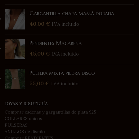
Gargantilla chapa mamá dorada
40,00
€
I.V.A incluido
Pendientes Macarena
45,00
€
I.V.A incluido
Pulsera mixta piedra disco
55,00
€
I.V.A incluido
JOYAS Y BISUTERÍA
Comprar cadenas y gargantillas de plata 925
COLLARES únicos
PULSERAS
ANILLOS de diseño
Comprar PENDIENTES