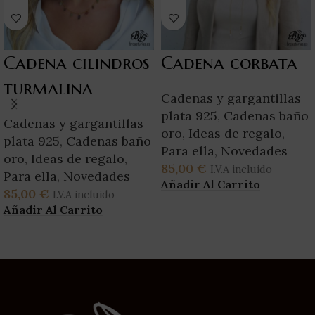
Cadena cilindros
Cadena corbata
turmalina
Cadenas y gargantillas
plata 925
,
Cadenas baño
Cadenas y gargantillas
oro
,
Ideas de regalo
,
plata 925
,
Cadenas baño
Para ella
,
Novedades
oro
,
Ideas de regalo
,
85,00
€
I.V.A incluido
Para ella
,
Novedades
Añadir Al Carrito
85,00
€
I.V.A incluido
Añadir Al Carrito