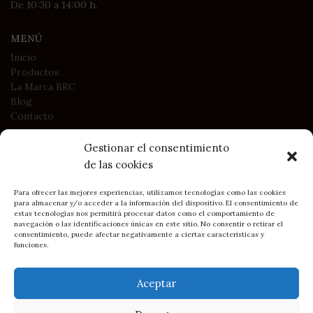
De 10:30 a 14:00 h.
MENÚ
Inicio
Productos
La Marca BRC
Blog
Contacto
Gestionar el consentimiento
LEGAL
de las cookies
Política de Privacidad
Política de Cookies
Para ofrecer las mejores experiencias, utilizamos tecnologías como las cookies
para almacenar y/o acceder a la información del dispositivo. El consentimiento de
Condiciones generales de contratación y compra
estas tecnologías nos permitirá procesar datos como el comportamiento de
navegación o las identificaciones únicas en este sitio. No consentir o retirar el
consentimiento, puede afectar negativamente a ciertas características y
funciones.
2023
BRC Asturias - Belén Rodríguez Campo
• Sitio creado por
DIMAGEN
Soluciones Web y e-commerce
Aceptar
Cómo llegar: BRC en Gijón