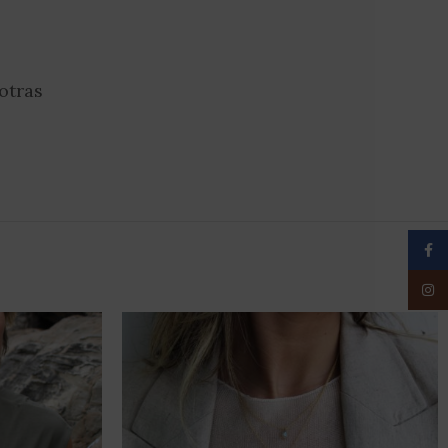
 otras
Face
Insta