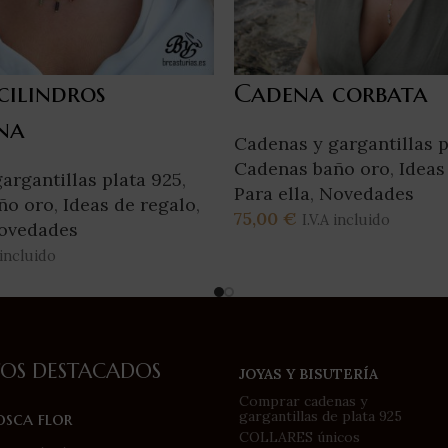
cilindros
Cadena corbata
na
Cadenas y gargantillas p
Cadenas baño oro
,
Ideas
argantillas plata 925
,
Para ella
,
Novedades
ño oro
,
Ideas de regalo
,
75,00
€
I.V.A incluido
ovedades
Añadir Al Carrito
 incluido
rrito
OS DESTACADOS
JOYAS Y BISUTERÍA
Comprar cadenas y
osca flor
gargantillas de plata 925
COLLARES únicos