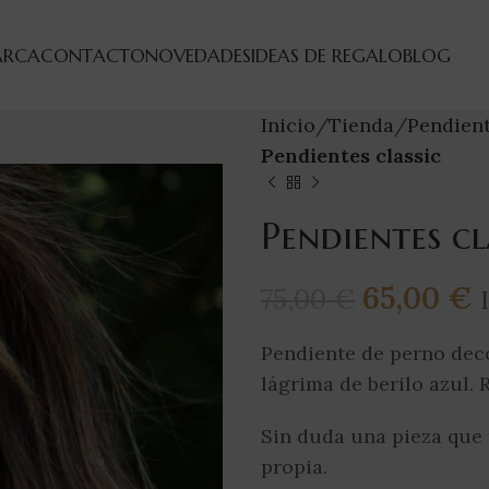
ARCA
CONTACTO
NOVEDADES
IDEAS DE REGALO
BLOG
Inicio
Tienda
Pendien
Pendientes classic
Pendientes cl
65,00
€
75,00
€
Pendiente de perno deco
lágrima de berilo azul. 
Sin duda una pieza que t
propia.