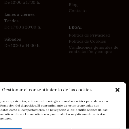
De 10:00 a 13:30 h.
Blog
Contacto
Lunes a viernes
Tardes
De 17:00 a 20:00 h.
LEGAL
Política de Privacidad
Sábados
Política de Cookies
De 10:30 a 14:00 h.
Condiciones generales de
contratación y compra
Gestionar el consentimiento de las cookies
ejores experiencias, utilizamos tecnologías como las cookies para almacenar
nformación del dispositivo. El consentimiento de estas tecnologías nos
 datos como el comportamiento de navegación o las identificaciones únicas
Cómo llegar: BRC en Gijón
onsentir o retirar el consentimiento, puede afectar negativamente a ciertas
unciones.