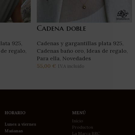
Cadena doble
lata 925
,
Cadenas y gargantillas plata 925
,
 de regalo
,
Cadenas baño oro
,
Ideas de regalo
,
Para ella
,
Novedades
55,00
€
I.V.A incluido
Añadir Al Carrito
HORARIO
MENÚ
Inicio
Lunes a viernes
Productos
Mañanas
La Marca BRC