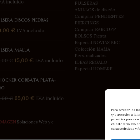
.V.A incluido
PULSERAS
ANILLOS de diseño
Comprar PENDIENTES
lsera discos piedras
PIERCINGS
0,00
€
Comprar EARCUFF
I.V.A incluido
BOLSOS Fiesta
Especial NOVIAS BRC
ulsera malla
Colección MAMÁ
Personalizados
15,00
€
5,00
€
I.V.A incluido
IDEAS REGALO
Especial HOMBRE
hocker corbata plata-
ro
65,00
€
5,00
€
I.V.A incluido
Para ofrecer las m
y/o acceder a la i
permitirá procesar
IMAGEN
Soluciones Web y e-
en este sitio. No c
características y f