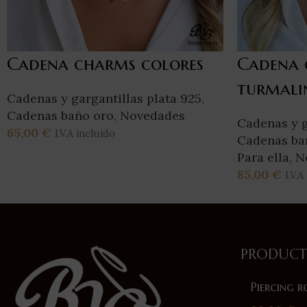
Cadena charms colores
Cadena 
turmali
Cadenas y gargantillas plata 925
,
Cadenas baño oro
,
Novedades
Cadenas y g
65,00
€
I.V.A incluido
Cadenas ba
Añadir Al Carrito
Para ella
,
N
85,00
€
I.V.A
Añadir Al Ca
PRODUCT
Piercing r