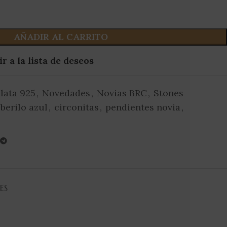
AÑADIR AL CARRITO
r a la lista de deseos
lata 925
,
Novedades
,
Novias BRC
,
Stones
berilo azul
,
circonitas
,
pendientes novia
,
ES