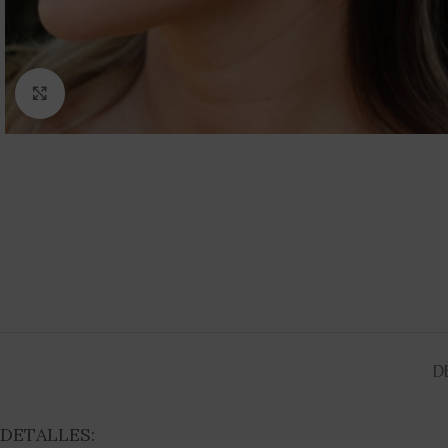
Clic para ampliar
D
DETALLES: