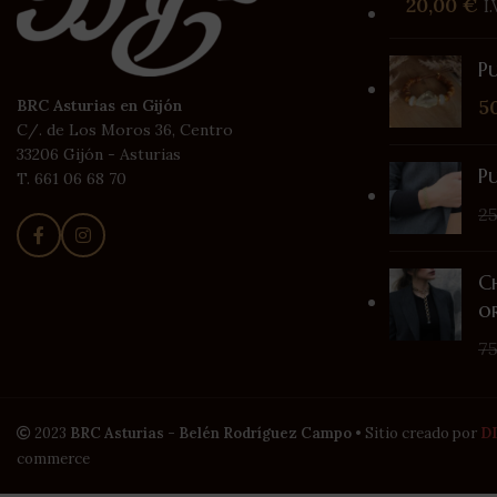
20,00
€
I
Pu
5
BRC Asturias en Gijón
C/. de Los Moros 36, Centro
33206 Gijón - Asturias
P
T. 661 06 68 70
2
C
o
7
2023
BRC Asturias - Belén Rodríguez Campo
• Sitio creado por
D
commerce