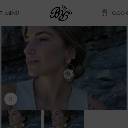
0
MENÚ
0,00
Clic para ampliar