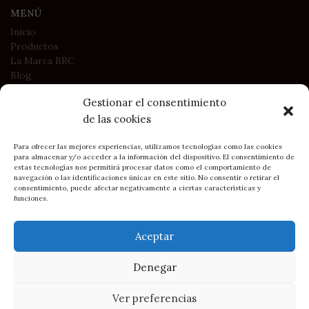
MENÚ
Inicio
Productos
La Marca BRC
Blog
Contacto
Gestionar el consentimiento
de las cookies
LEGAL
Política de Privacidad
Para ofrecer las mejores experiencias, utilizamos tecnologías como las cookies
para almacenar y/o acceder a la información del dispositivo. El consentimiento de
Política de Cookies
estas tecnologías nos permitirá procesar datos como el comportamiento de
Condiciones generales de contratación y compra
navegación o las identificaciones únicas en este sitio. No consentir o retirar el
consentimiento, puede afectar negativamente a ciertas características y
funciones.
2023
BRC Asturias - Belén Rodríguez Campo
• Sitio creado por
Aceptar
DIMAGEN
Soluciones Web y e-commerce
Denegar
Cómo llegar: BRC en Gijón
75,00
€
Pendientes
1
AÑADI
I.V.A
disponibles
del Rocío
Ver preferencias
incluido