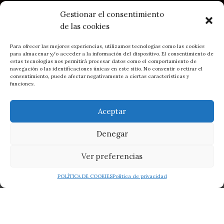
Productos
Gestionar el consentimiento
La Marca BRC
de las cookies
Blog
Contacto
Para ofrecer las mejores experiencias, utilizamos tecnologías como las cookies
para almacenar y/o acceder a la información del dispositivo. El consentimiento de
estas tecnologías nos permitirá procesar datos como el comportamiento de
LEGAL
navegación o las identificaciones únicas en este sitio. No consentir o retirar el
consentimiento, puede afectar negativamente a ciertas características y
Política de Privacidad
funciones.
Política de Cookies
Condiciones generales de contratación y compra
Aceptar
Denegar
2023
BRC Asturias - Belén Rodríguez Campo
• Sitio creado por
60,00
€
Pendientes
1
DIMAGEN
Soluciones Web y e-commerce
AÑADI
I.V.A
disponibles
llama
Ver preferencias
incluido
0
Cómo llegar: BRC en Gijón
POLÍTICA DE COOKIES
Política de privacidad
ista de Deseos
Tienda
Carrito
My account