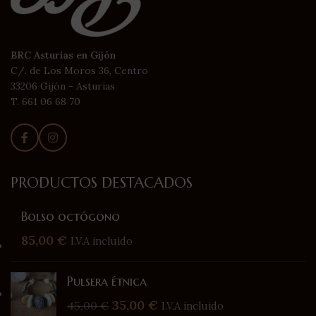
BRC Asturias en Gijón
C/. de Los Moros 36, Centro
33206 Gijón - Asturias
T. 661 06 68 70
PRODUCTOS DESTACADOS
Bolso octógono
85,00
€
I.V.A incluido
Pulsera étnica
35,00
€
45,00
€
I.V.A incluido