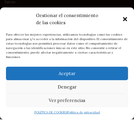
Inicio
Productos
La Marca BRC
Gestionar el consentimiento
Blog
de las cookies
Contacto
Para ofrecer las mejores experiencias, utilizamos tecnologías como las cookies
para almacenar y/o acceder a la información del dispositivo. El consentimiento de
LEGAL
estas tecnologías nos permitirá procesar datos como el comportamiento de
navegación o las identificaciones únicas en este sitio. No consentir o retirar el
Política de Privacidad
consentimiento, puede afectar negativamente a ciertas características y
funciones.
Política de Cookies
Condiciones generales de contratación y compra
Aceptar
Denegar
2023
BRC Asturias - Belén Rodríguez Campo
• Sitio creado por
90,00
€
DIMAGEN
Soluciones Web y e-commerce
Pendientes
Sin
I.V.A
existencias
Triana
Ver preferencias
incluido
Cómo llegar: BRC en Gijón
0
POLÍTICA DE COOKIES
Política de privacidad
ista de Deseos
Tienda
Carrito
My account