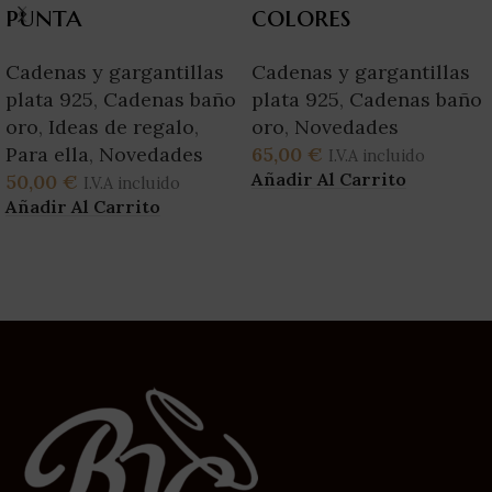
punta
colores
Cadenas y gargantillas
Cadenas y gargantillas
plata 925
,
Cadenas baño
plata 925
,
Cadenas baño
oro
,
Ideas de regalo
,
oro
,
Novedades
Para ella
,
Novedades
65,00
€
I.V.A incluido
Añadir Al Carrito
50,00
€
I.V.A incluido
Añadir Al Carrito