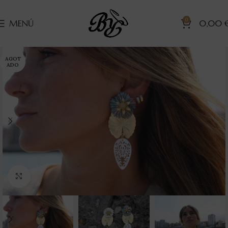
0
MENÚ
0,00
AGOT
ADO
Clic para ampliar