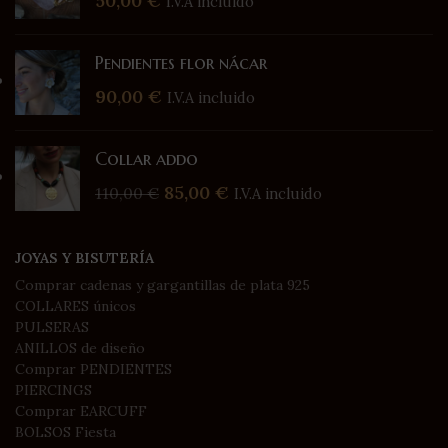
50,00
€
I.V.A incluido
Pendientes flor nácar
90,00
€
I.V.A incluido
Collar addo
85,00
€
110,00
€
I.V.A incluido
JOYAS Y BISUTERÍA
Comprar cadenas y gargantillas de plata 925
COLLARES únicos
PULSERAS
ANILLOS de diseño
Comprar PENDIENTES
PIERCINGS
Comprar EARCUFF
BOLSOS Fiesta