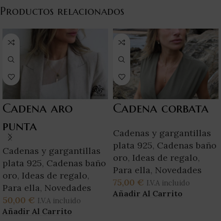
Productos relacionados
Cadena aro
Cadena corbata
punta
Cadenas y gargantillas
plata 925
,
Cadenas baño
Cadenas y gargantillas
oro
,
Ideas de regalo
,
plata 925
,
Cadenas baño
Para ella
,
Novedades
oro
,
Ideas de regalo
,
75,00
€
I.V.A incluido
Para ella
,
Novedades
Añadir Al Carrito
50,00
€
I.V.A incluido
Añadir Al Carrito