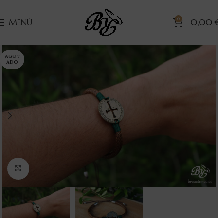
0
MENÚ
0,00
AGOT
ADO
Clic para ampliar