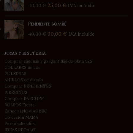
25,00
€
40,00
€
I.V.A incluido
Pendiente bombé
30,00
€
40,00
€
I.V.A incluido
JOYAS Y BISUTERÍA
Comprar cadenas y gargantillas de plata 925
COLLARES únicos
PULSERAS
ANILLOS de diseño
Comprar PENDIENTES
PIERCINGS
Comprar EARCUFF
BOLSOS Fiesta
Especial NOVIAS BRC
Colección MAMÁ
Personalizados
IDEAS REGALO