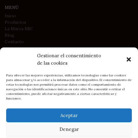
MENÚ
Inicio
Productos
La Marca BRC
Blog
Contacto
Gestionar el consentimiento
LEGAL
de las cookies
Política de Privacidad
Política de Cookies
Para ofrecer las mejores experiencias, utilizamos tecnologías como las cookies
Condiciones generales de contratación y compra
para almacenar y/o acceder a la información del dispositivo. El consentimiento de
estas tecnologías nos permitirá procesar datos como el comportamiento de
navegación o las identificaciones únicas en este sitio. No consentir o retirar el
consentimiento, puede afectar negativamente a ciertas características y
funciones.
2023
BRC Asturias - Belén Rodríguez Campo
• Sitio creado por
DIMAGEN
Soluciones Web y e-commerce
Aceptar
Cómo llegar: BRC en Gijón
Denegar
Choker
85,00
€
perla
1