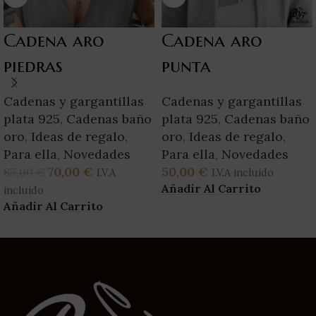
Cadena aro
Cadena aro
piedras
punta
Cadenas y gargantillas
Cadenas y gargantillas
plata 925
,
Cadenas baño
plata 925
,
Cadenas baño
oro
,
Ideas de regalo
,
oro
,
Ideas de regalo
,
Para ella
,
Novedades
Para ella
,
Novedades
70,00
€
50,00
€
85,00
€
I.V.A
I.V.A incluido
Añadir Al Carrito
incluido
Añadir Al Carrito