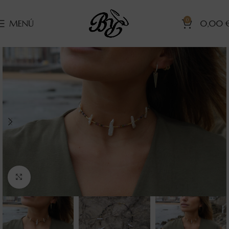
0
MENÚ
0,00
Clic para ampliar