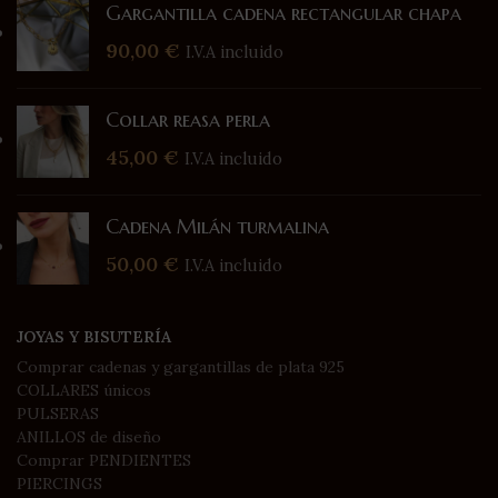
Gargantilla cadena rectangular chapa
90,00
€
I.V.A incluido
Collar reasa perla
45,00
€
I.V.A incluido
Cadena Milán turmalina
50,00
€
I.V.A incluido
JOYAS Y BISUTERÍA
Comprar cadenas y gargantillas de plata 925
COLLARES únicos
PULSERAS
ANILLOS de diseño
Comprar PENDIENTES
PIERCINGS