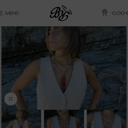
0
MENÚ
0,00
Clic para ampliar