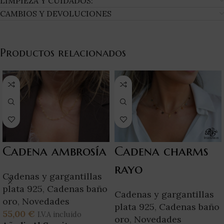
LIMPIEZA Y CUIDADOS:
CAMBIOS Y DEVOLUCIONES
Productos relacionados
Cadena ambrosía
Cadena charms
rayo
Cadenas y gargantillas
plata 925
,
Cadenas baño
Cadenas y gargantillas
oro
,
Novedades
plata 925
,
Cadenas baño
55,00
€
I.V.A incluido
oro
,
Novedades