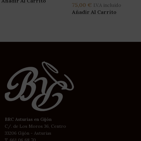
Añadir Al Carrito
75,00
€
I.V.A incluido
Añadir Al Carrito
BRC Asturias en Gijón
C/. de Los Moros 36, Centro
33206 Gijón - Asturias
T. 661 06 68 70