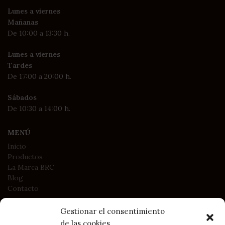
Lunes a viernes
Mañanas
De 10:00 a 13:30 h.
Lunes a viernes
Tardes
De 17:00 a 20:00 h.
Sábados
De 10:30 a 14:00 h.
MENÚ
Inicio
Productos
La Marca BRC
Blog
Contacto
Gestionar el consentimiento
LEGAL
de las cookies