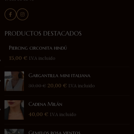
PRODUCTOS DESTACADOS
Piercing circonita hindú
15,00
€
I.V.A incluido
Gargantilla mini italiana
20,00
€
30,00
€
I.V.A incluido
Cadena Milán
40,00
€
I.V.A incluido
Gemelos rosa vientos