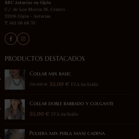
BRC Asturias en Gijón
C/. de Los Moros 36, Centro
33206 Gijón - Asturias
T. 661 06 68 70
PRODUCTOS DESTACADOS
Collar mix basic
55,00
€
70,00
€
I.V.A incluido
Collar doble barbado y colgante
55,00
€
I.V.A incluido
Pulsera mix perla maxi cadena