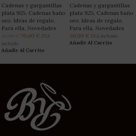
Cadenas y gargantillas
Cadenas y gargantillas
plata 925
,
Cadenas baño
plata 925
,
Cadenas baño
oro
,
Ideas de regalo
,
oro
,
Ideas de regalo
,
Para ella
,
Novedades
Para ella
,
Novedades
70,00
€
50,00
€
85,00
€
I.V.A
I.V.A incluido
Añadir Al Carrito
incluido
Añadir Al Carrito