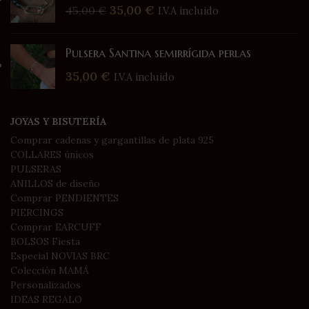
35,00
€
45,00
€
I.V.A incluido
Pulsera Santina semirrígida perlas
35,00
€
I.V.A incluido
JOYAS Y BISUTERÍA
Comprar cadenas y gargantillas de plata 925
COLLARES únicos
PULSERAS
ANILLOS de diseño
Comprar PENDIENTES
PIERCINGS
Comprar EARCUFF
BOLSOS Fiesta
Especial NOVIAS BRC
Colección MAMÁ
Personalizados
IDEAS REGALO