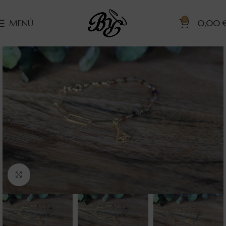
0
MENÚ
0,00
Clic para ampliar