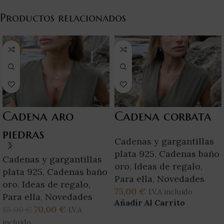
Productos relacionados
-18%
Cadena aro
Cadena corbata
piedras
Cadenas y gargantillas
plata 925
,
Cadenas baño
Cadenas y gargantillas
oro
,
Ideas de regalo
,
plata 925
,
Cadenas baño
Para ella
,
Novedades
oro
,
Ideas de regalo
,
75,00
€
I.V.A incluido
Para ella
,
Novedades
Añadir Al Carrito
70,00
€
85,00
€
I.V.A
incluido