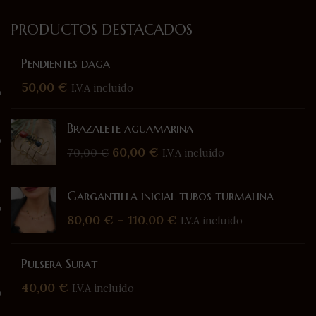
PRODUCTOS DESTACADOS
Pendientes daga
50,00
€
I.V.A incluido
Brazalete aguamarina
60,00
€
70,00
€
I.V.A incluido
Gargantilla inicial tubos turmalina
80,00
€
–
110,00
€
I.V.A incluido
Pulsera Surat
40,00
€
I.V.A incluido