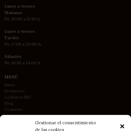
Lunes a viernes
Mañanas
De 10:00 a 13:30 h.
Lunes a viernes
Tardes
De 17:00 a 20:00 h.
Sábados
De 10:30 a 14:00 h.
MENÚ
Inicio
Productos
La Marca BRC
Blog
Contacto
Gestionar el consentimiento
LEGAL
de las cookies