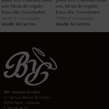
oro
,
Ideas de regalo
,
oro
,
Ideas de regalo
,
Para ella
,
Novedades
Para ella
,
Novedades
50,00
€
70,00
€
I.V.A incluido
I.V.A incluido
Añadir Al Carrito
Añadir Al Carrito
BRC Asturias en Gijón
C/. de Los Moros 36, Centro
33206 Gijón - Asturias
T. 661 06 68 70