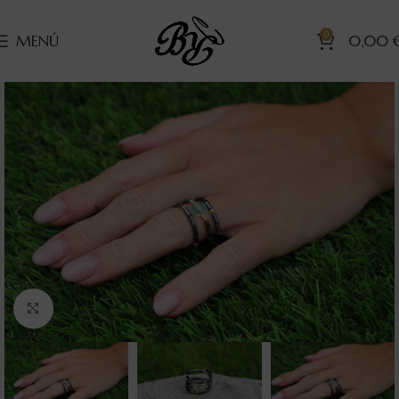
0
MENÚ
0,00
Clic para ampliar