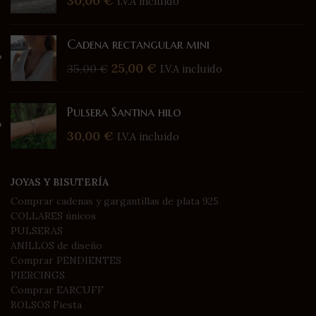
30,00
€
I.V.A incluido
Cadena rectangular mini
25,00
€
35,00
€
I.V.A incluido
Pulsera Santina hilo
30,00
€
I.V.A incluido
JOYAS Y BISUTERÍA
Comprar cadenas y gargantillas de plata 925
COLLARES únicos
PULSERAS
ANILLOS de diseño
Comprar PENDIENTES
PIERCINGS
Comprar EARCUFF
BOLSOS Fiesta