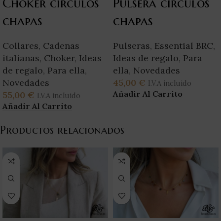
Choker circulos
Pulsera circulos
chapas
chapas
Collares
,
Cadenas
Pulseras
,
Essential BRC
,
italianas
,
Choker
,
Ideas
Ideas de regalo
,
Para
de regalo
,
Para ella
,
ella
,
Novedades
Novedades
45,00
€
I.V.A incluido
Añadir Al Carrito
55,00
€
I.V.A incluido
Añadir Al Carrito
Productos relacionados