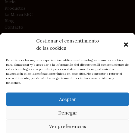
Inicio
Productos
La Marca BRC
Blog
Contacto
Gestionar el consentimiento
LEGAL
de las cookies
Política de Privacidad
Política de Cookies
Para ofrecer las mejores experiencias, utilizamos tecnologías como las cookies
Condiciones generales de contratación y compra
para almacenar y/o acceder a la información del dispositivo. El consentimiento de
estas tecnologías nos permitirá procesar datos como el comportamiento de
navegación o las identificaciones únicas en este sitio. No consentir o retirar el
consentimiento, puede afectar negativamente a ciertas características y
funciones.
2023
BRC Asturias - Belén Rodríguez Campo
• Sitio creado por
DIMAGEN
Soluciones Web y e-commerce
Aceptar
Cómo llegar: BRC en Gijón
Denegar
50,00
€
Pendientes
1
AÑADI
I.V.A
disponibles
Baobab
Ver preferencias
incluido
0