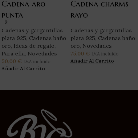
Cadena aro
Cadena charms
punta
rayo
Cadenas y gargantillas
Cadenas y gargantillas
plata 925
,
Cadenas baño
plata 925
,
Cadenas baño
oro
,
Ideas de regalo
,
oro
,
Novedades
Para ella
,
Novedades
75,00
€
I.V.A incluido
Añadir Al Carrito
50,00
€
I.V.A incluido
Añadir Al Carrito