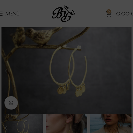
0
MENÚ
0,00
Clic para ampliar