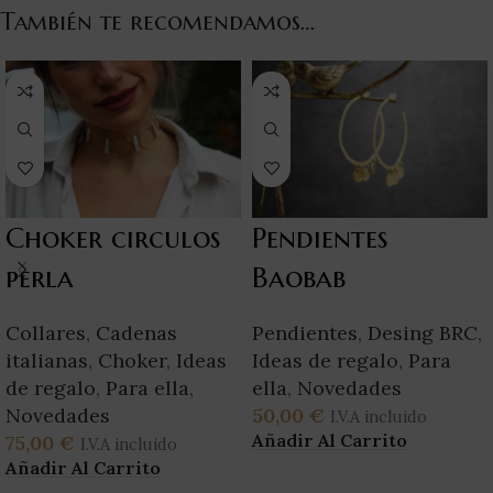
También te recomendamos…
Choker circulos
Pendientes
perla
Baobab
Collares
,
Cadenas
Pendientes
,
Desing BRC
,
italianas
,
Choker
,
Ideas
Ideas de regalo
,
Para
de regalo
,
Para ella
,
ella
,
Novedades
Novedades
50,00
€
I.V.A incluido
Añadir Al Carrito
75,00
€
I.V.A incluido
Añadir Al Carrito