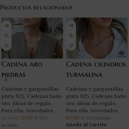
Productos relacionados
-18%
Cadena aro
Cadena cilindros
piedras
turmalina
Cadenas y gargantillas
Cadenas y gargantillas
plata 925
,
Cadenas baño
plata 925
,
Cadenas baño
oro
,
Ideas de regalo
,
oro
,
Ideas de regalo
,
Para ella
,
Novedades
Para ella
,
Novedades
70,00
€
85,00
€
85,00
€
I.V.A
I.V.A incluido
Añadir Al Carrito
incluido