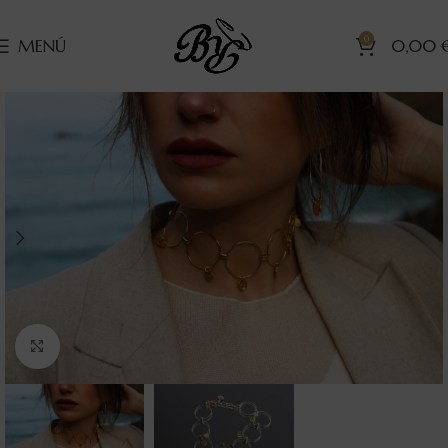
0
MENÚ
0,00
Clic para ampliar