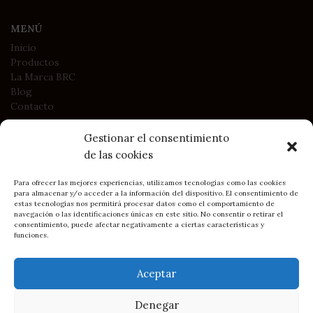
MENÚ
Inicio
Productos
La Marca BRC
Blog
Contacto
Gestionar el consentimiento
LEGAL
de las cookies
Política de Privacidad
Política de Cookies
Para ofrecer las mejores experiencias, utilizamos tecnologías como las cookies
para almacenar y/o acceder a la información del dispositivo. El consentimiento de
Condiciones generales de contratación y compra
estas tecnologías nos permitirá procesar datos como el comportamiento de
navegación o las identificaciones únicas en este sitio. No consentir o retirar el
consentimiento, puede afectar negativamente a ciertas características y
funciones.
2023
BRC Asturias - Belén Rodríguez Campo
• Sitio creado por
DIMAGEN
Soluciones Web y e-commerce
Aceptar
Cómo llegar: BRC en Gijón
60,00
€
Denegar