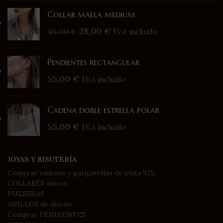
Collar malla medium
28,00
€
45,00
€
I.V.A incluido
Pendientes rectangular
55,00
€
I.V.A incluido
Cadena doble estrella polar
55,00
€
I.V.A incluido
JOYAS Y BISUTERÍA
Comprar cadenas y gargantillas de plata 925
COLLARES únicos
PULSERAS
ANILLOS de diseño
Comprar PENDIENTES