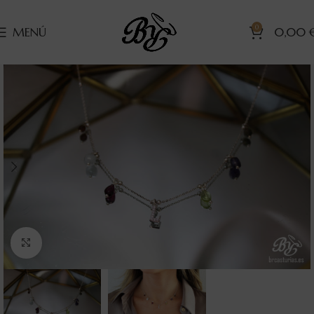
0
MENÚ
0,00
Clic para ampliar