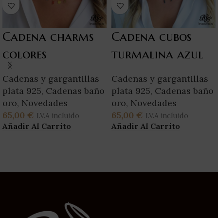
Cadena charms
Cadena cubos
colores
turmalina azul
Cadenas y gargantillas
Cadenas y gargantillas
plata 925
,
Cadenas baño
plata 925
,
Cadenas baño
oro
,
Novedades
oro
,
Novedades
65,00
€
65,00
€
I.V.A incluido
I.V.A incluido
Añadir Al Carrito
Añadir Al Carrito