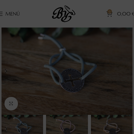
0
MENÚ
0,00
Clic para ampliar