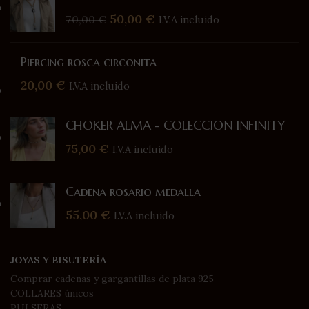
50,00
€
70,00
€
I.V.A incluido
Piercing rosca circonita
20,00
€
I.V.A incluido
CHOKER ALMA - COLECCION INFINITY
75,00
€
I.V.A incluido
Cadena rosario medalla
55,00
€
I.V.A incluido
JOYAS Y BISUTERÍA
Comprar cadenas y gargantillas de plata 925
COLLARES únicos
PULSERAS