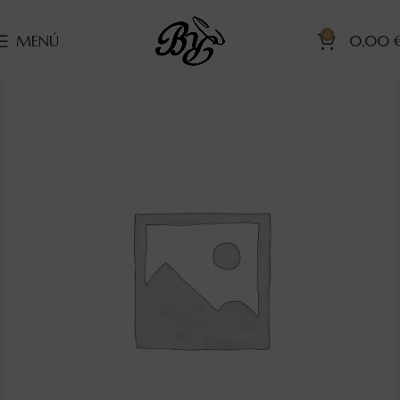
0
MENÚ
0,00