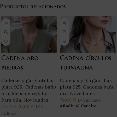
Productos relacionados
-18%
Cadena aro
Cadena círculos
piedras
turmalina
Cadenas y gargantillas
Cadenas y gargantillas
plata 925
,
Cadenas baño
plata 925
,
Cadenas baño
oro
,
Ideas de regalo
,
oro
,
Novedades
Para ella
,
Novedades
70,00
€
I.V.A incluido
Añadir Al Carrito
70,00
€
85,00
€
I.V.A
incluido