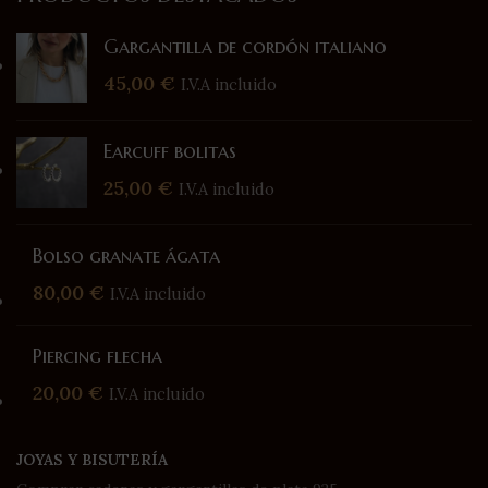
Gargantilla de cordón italiano
45,00
€
I.V.A incluido
Earcuff bolitas
25,00
€
I.V.A incluido
Bolso granate ágata
80,00
€
I.V.A incluido
Piercing flecha
20,00
€
I.V.A incluido
JOYAS Y BISUTERÍA